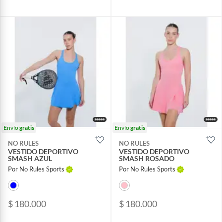
Envío
gratis
Envío
gratis
NO RULES
NO RULES
VESTIDO DEPORTIVO
VESTIDO DEPORTIVO
SMASH AZUL
SMASH ROSADO
Por No Rules Sports
Por No Rules Sports
$ 180.000
$ 180.000