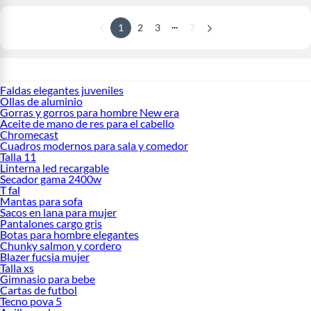
...
1
2
3
7
Faldas elegantes juveniles
Ollas de aluminio
Gorras y gorros para hombre New era
Aceite de mano de res para el cabello
Chromecast
Cuadros modernos para sala y comedor
Talla 11
Linterna led recargable
Secador gama 2400w
T fal
Mantas para sofa
Sacos en lana para mujer
Pantalones cargo gris
Botas para hombre elegantes
Chunky salmon y cordero
Blazer fucsia mujer
Talla xs
Gimnasio para bebe
Cartas de futbol
Tecno pova 5