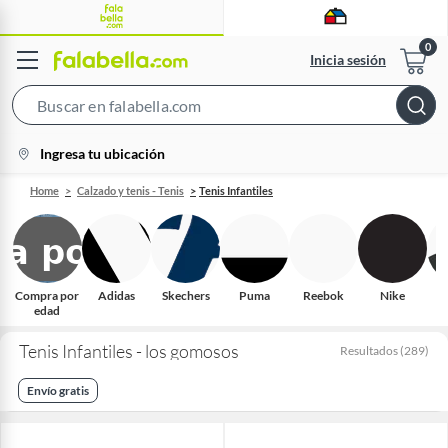
Inicia sesión
Search
Bar
location-
Ingresa tu ubicación
icon
Home
Calzado y tenis - Tenis
Tenis Infantiles
Compra por
Adidas
Skechers
Puma
Reebok
Nike
D
edad
Tenis Infantiles - los gomosos
Resultados
(
289
)
Envío gratis