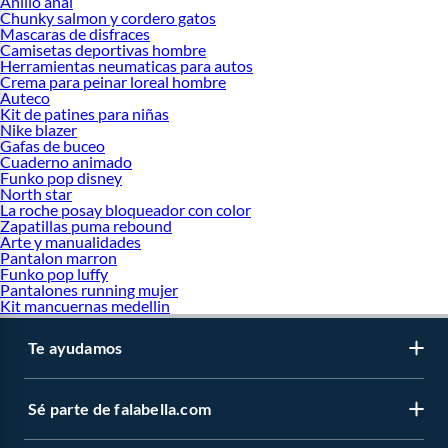
Anillo anal
Chunky salmon y cordero gatos
Mascaras de disfraces
Camisetas deportivas hombre
Herramientas neumaticas para autos
Crema para peinar loreal hombre
Auteco
Kit de patines para niñas
Nike blazer
Gafas de buceo
Cuaderno animado
Funko pop disney
North star
La roche posay bloqueador con color
Zapatillas puma rebound
Arte y manualidades
Pantalon marron
Funko pop luffy
Pantalones running mujer
Kit mancuernas medellin
Te ayudamos
Sé parte de falabella.com