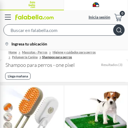
Inicia sesión
Search
Bar
location-
Ingresa tu ubicación
icon
Home
Mascotas - Perros
Higiene y cuidados para perros
Peluquería Canina
Shampoo para perros
Shampoo para perros - one pixel
Resultados
(
3
)
Llega mañana