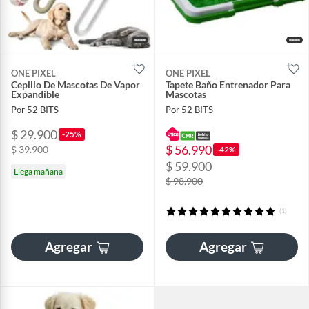
ONE PIXEL
ONE PIXEL
Cepillo De Mascotas De Vapor
Tapete Baño Entrenador Para
Expandible
Mascotas
Por 52 BITS
Por 52 BITS
$ 29.900
-25%
$ 56.990
$ 39.900
-42%
$ 59.900
Llega mañana
$ 98.900
(1)
Agregar
Agregar