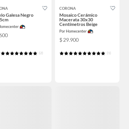
ONA
CORONA
elo Galesa Negro
Mosaico Cerámico
5cm
Macerata 30x30
Centímetros Beige
Homecenter
Por Homecenter
.600
$ 29.900
(2)
(1)