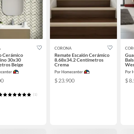
A
CORONA
COR
o Cerámico
Remate Escalón Cerámico
Gua
tino 30x30
8.68x34.2 Centímetros
Bal
etros Beige
Crema
We
center
Por Homecenter
Por 
00
$ 23.900
$ 8
(1)