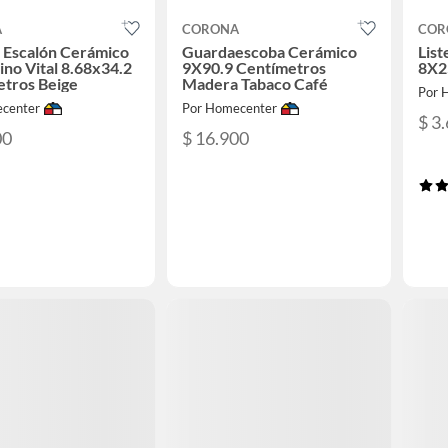
A
CORONA
COR
 Escalón Cerámico
Guardaescoba Cerámico
List
ino Vital 8.68x34.2
9X90.9 Centímetros
8X2
etros Beige
Madera Tabaco Café
Por 
center
Por Homecenter
$ 3
00
$ 16.900