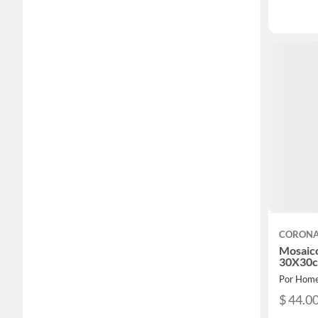
CORON
Mosaico
30X30
Por Home
$ 44.0