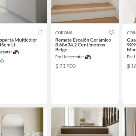
A
CORONA
COR
Esparta Multicolor
Remate Escalón Cerámico
Gua
45cm Lt
8.68x34.2 Centímetros
9X9
Beige
Mad
center
Por Homecenter
Por 
00
$ 23.900
$ 1