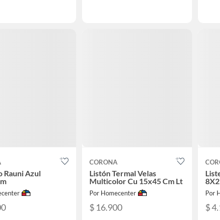
A
CORONA
COR
 Rauni Azul
Listón Termal Velas
List
cm
Multicolor Cu 15x45 Cm Lt
8X2
center
Por Homecenter
Por 
00
$ 16.900
$ 4