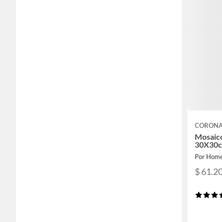
CORON
Mosaic
30X30
Por Home
$ 61.2