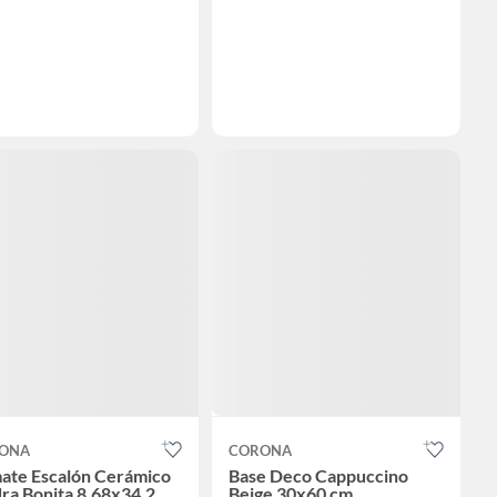
ONA
CORONA
ate Escalón Cerámico
Base Deco Cappuccino
ra Bonita 8.68x34.2
Beige 30x60 cm