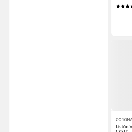
CORON
Listón 
Cm Lt