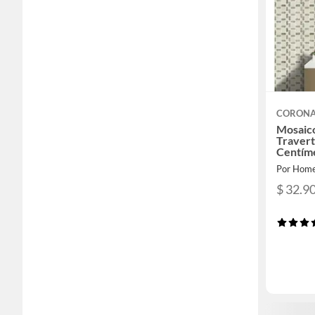
CORON
Mosaic
Traver
Centím
Por Home
$ 32.9