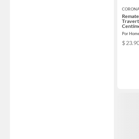
CORON
Remate
Travert
Centím
Por Home
$ 23.9