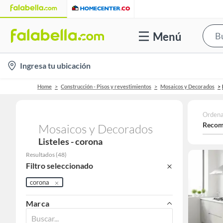
Menú
location-
Ingresa tu ubicación
icon
Home
Construcción - Pisos y revestimientos
Mosaicos y Decorados
Ordena
Recom
Mosaicos y Decorados
Listeles - corona
Resultados
(
48
)
Filtro seleccionado
corona
Marca