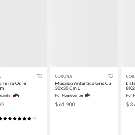
A
CORONA
COR
o Terra Ocre
Mosaico Antartico Gris Cu
List
cm
30x30 Cm L
8X2
center
Por Homecenter
Por 
00
$ 61.900
$ 3
(4)