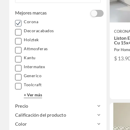
Mejores marcas
Corona
Decoracabados
CORON
Liston 
Holztek
Cu 15x
Attmosferas
Por Home
$ 13.9
Kantu
Intermatex
Generico
Toolcraft
+ Ver más
Precio
Calificación del producto
Color