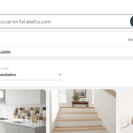
Search
Bar
Ve
Listeles
r por
:
endados