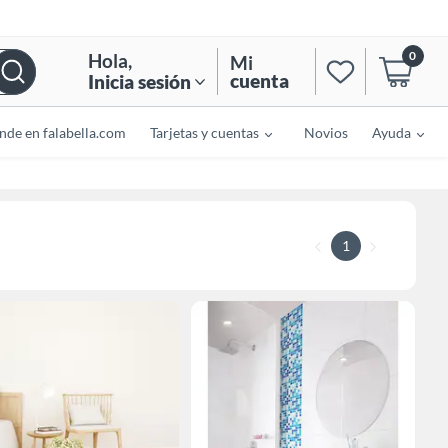
0
Hola
,
Mi
cuenta
Inicia sesión
nde en falabella.com
Tarjetas y cuentas
Novios
Ayuda
1