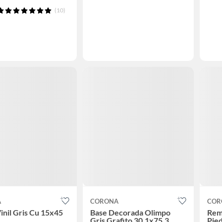
(10)
A
CORONA
COR
Vinil Gris Cu 15x45
Base Decorada Olimpo
Rem
Gris Grafito 30.1x75.3
Pied