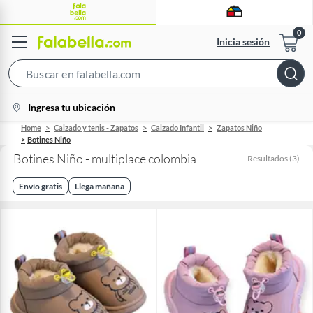
Inicia sesión
Search
Bar
location-
Ingresa tu ubicación
icon
Home
Calzado y tenis - Zapatos
Calzado Infantil
Zapatos Niño
Botines Niño
Botines Niño - multiplace colombia
Resultados
(
3
)
Envío gratis
Llega mañana