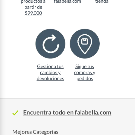
productos a
falabella.com
tienda
partir de
$99.000
Gestiona tus
Sigue tus
cambios y
compras y
devoluciones
pedidos
Encuentra todo en falabella.com
Mejores Categorías