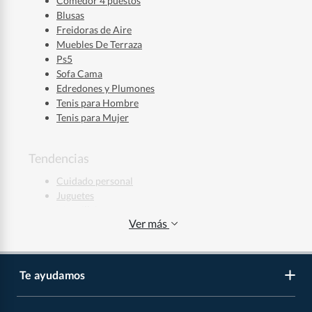
Comedor 4 puestos
Blusas
Freidoras de Aire
Muebles De Terraza
Ps5
Sofa Cama
Edredones y Plumones
Tenis para Hombre
Tenis para Mujer
Tendencias
Cuidado personal
Juguetes
Maquillaje
Ver más
Ropa deportiva
Jeans Hombre
Jeans Mujer
Regalos de Navidad
Te ayudamos
Regalos de Navidad para Niños
Regalos de Navidad para Mujeres