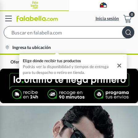
Inicia sesión
Search
Bar
location-
Ingresa tu ubicación
icon
Elige dónde recibir tus productos
Ofertas
0% interés
✕
Podrás ver la disponibilidad y tiempos de entrega
para tu despacho o retiro en tienda.