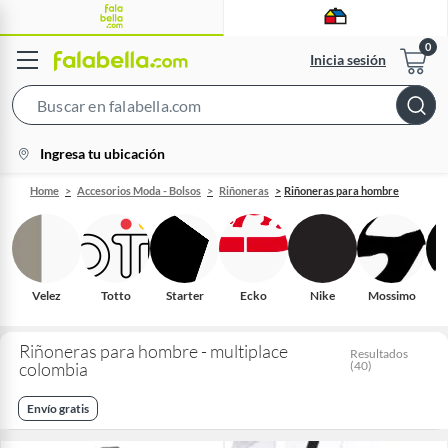
Inicia sesión
Search
Bar
location-
Ingresa tu ubicación
icon
Home
Accesorios Moda - Bolsos
Riñoneras
Riñoneras para hombre
Velez
Totto
Starter
Ecko
Nike
Mossimo
Riñoneras para hombre - multiplace
Resultados
colombia
(
40
)
Envío gratis