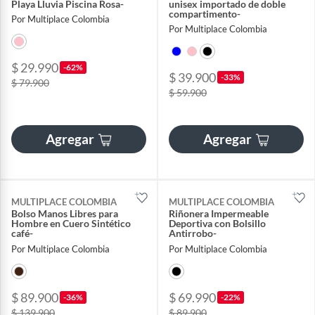
Playa Lluvia Piscina Rosa-
unisex importado de doble
compartimento-
Por Multiplace Colombia
Por Multiplace Colombia
$ 29.990
-62%
$ 39.900
-33%
$ 79.900
$ 59.900
Agregar
Agregar
MULTIPLACE COLOMBIA
MULTIPLACE COLOMBIA
Bolso Manos Libres para
Riñonera Impermeable
Hombre en Cuero Sintético
Deportiva con Bolsillo
café-
Antirrobo-
Por Multiplace Colombia
Por Multiplace Colombia
$ 89.900
$ 69.990
-36%
-22%
$ 139.900
$ 89.900