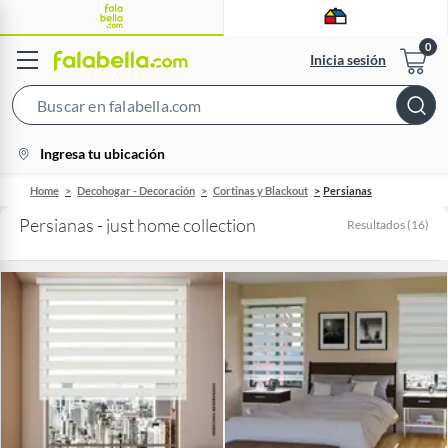
Inicia sesión
Search
Bar
location-
Ingresa tu ubicación
icon
Home
Decohogar - Decoración
Cortinas y Blackout
Persianas
Persianas - just home collection
Resultados
(
16
)