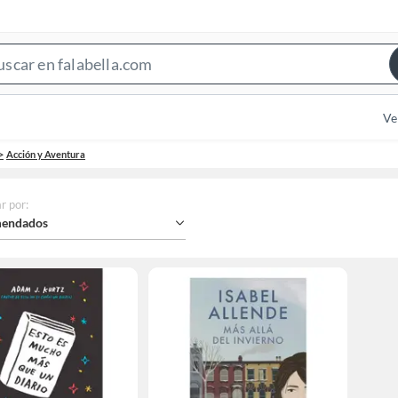
Search
Bar
Ve
Acción y Aventura
r por
:
endados