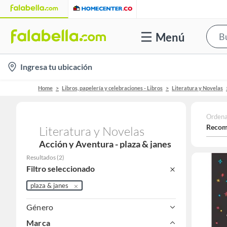
Menú
location-
Ingresa tu ubicación
icon
Home
Libros, papelería y celebraciones - Libros
Literatura y Novelas
Ordena
Recom
Literatura y Novelas
Acción y Aventura - plaza & janes
Resultados
(
2
)
Filtro seleccionado
plaza & janes
Género
Marca