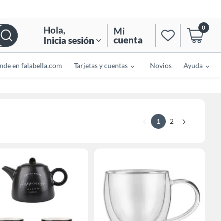
0
Hola
,
Mi
cuenta
Inicia sesión
nde en falabella.com
Tarjetas y cuentas
Novios
Ayuda
1
2