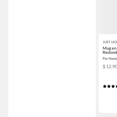
JUST HO
Mug en
Redond
Por Home
$ 12.9