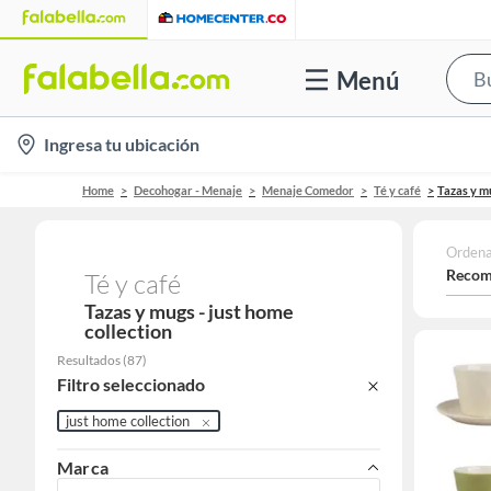
Menú
location-
Ingresa tu ubicación
icon
Home
Decohogar - Menaje
Menaje Comedor
Té y café
Tazas y m
Ordena
Recom
Té y café
Tazas y mugs - just home
collection
Resultados
(
87
)
Filtro seleccionado
just home collection
Marca