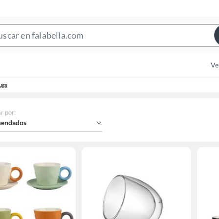
Search
Bar
Ve
ugs
r por
:
endados