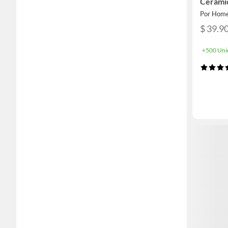
Cerámic
Por Home
$ 39.9
+500 Uni