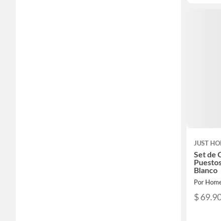
JUST HO
Set de 
Puestos
Blanco
Por Home
$ 69.9