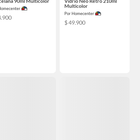
elana 90ml Multicolor
Vidrio Neo Retro 210ml
Multicolor
Homecenter
Por Homecenter
4.900
$ 49.900