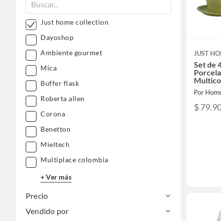
Just home collection
Dayoshop
Ambiente gourmet
JUST HO
Set de 
Mica
Porcel
Multico
Buffer flask
Por Home
Roberta allen
$ 79.9
Corona
Benetton
Mieltech
Multiplace colombia
+ Ver más
Precio
Vendido por