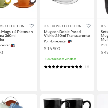
ME COLLECTION
JUST HOME COLLECTION
JUS
4 Mugs + 4 Platos en
Mug con Doble Pared
Set 
ana 360ml
Vidrio 250ml Transparente
Mug
lor
Mult
Por Homecenter
center
Por 
$ 16.900
00
$ 4
+250 Unidades Vendidas
(13)