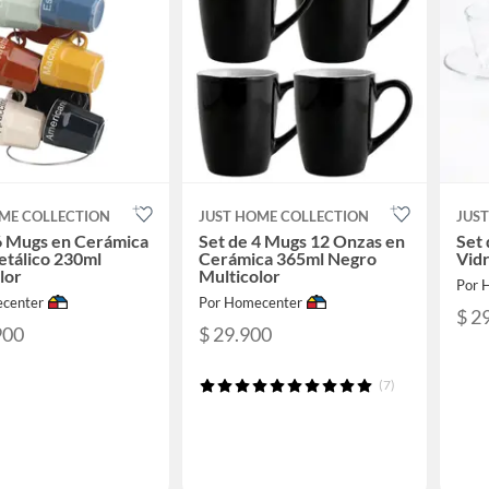
ME COLLECTION
JUST HOME COLLECTION
JUS
6 Mugs en Cerámica
Set de 4 Mugs 12 Onzas en
Set 
tálico 230ml
Cerámica 365ml Negro
Vid
lor
Multicolor
Por 
center
Por Homecenter
$ 2
900
$ 29.900
(7)