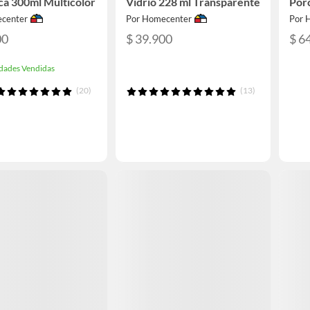
a 300ml Multicolor
Vidrio 228 ml Transparente
Porc
center
Por Homecenter
Por 
00
$ 39.900
$ 6
dades Vendidas
(20)
(13)