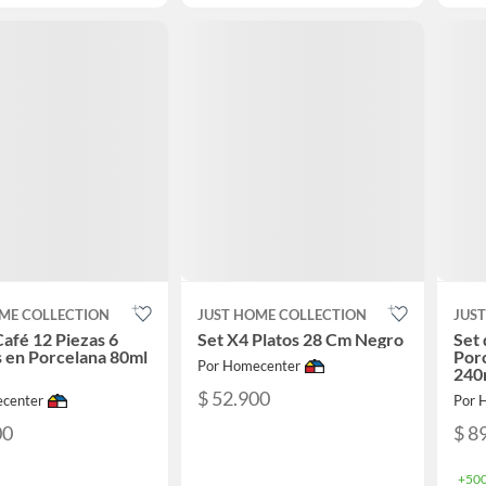
ME COLLECTION
JUST HOME COLLECTION
JUS
Café 12 Piezas 6
Set X4 Platos 28 Cm Negro
Set 
 en Porcelana 80ml
Por
Por Homecenter
240
$ 52.900
center
Por 
00
$ 8
+500