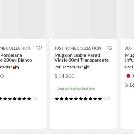
ME COLLECTION
JUST HOME COLLECTION
JUS
 Porcelana
Mug con Doble Pared
Mug
o 200ml Blanco
Vidrio 80ml Transparente
Infu
center
Por Homecenter
Por 
00
$ 14.900
$ 1
+250 Unidades Vendidas
(2)
(17)