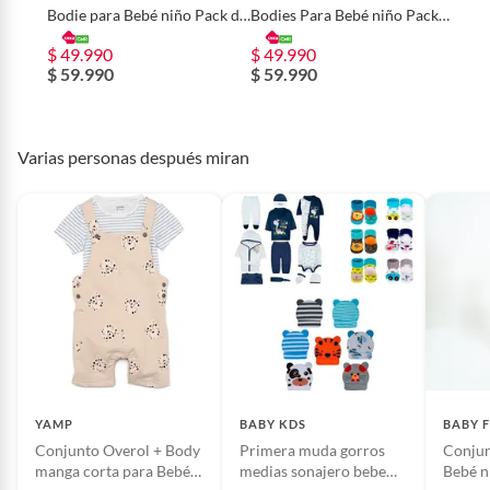
Bodie para Bebé niño Pack de
Bodies Para Bebé niño Pack
3 unidaes de Algodón Yamp
de 3 unidades de Algodón
$ 49.990
$ 49.990
Yamp
$ 59.990
$ 59.990
Varias personas después miran
YAMP
BABY KDS
BABY 
Conjunto Overol + Body
Primera muda gorros
Conjun
manga corta para Bebé
medias sonajero bebe
Bebé n