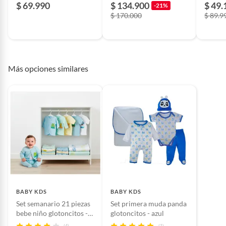
niño en Algodón Yamp
niño glotoncito
Baby F
$ 69.990
$ 134.900
$ 49.
-21%
$ 170.000
$ 89.9
Más opciones similares
BABY KDS
BABY KDS
Set semanario 21 piezas
Set primera muda panda
bebe niño glotoncitos -
glotoncitos - azul
azul
(4)
(1)