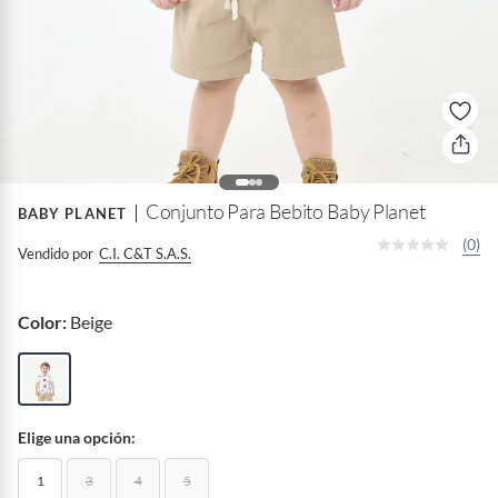
Conjunto Para Bebito Baby Planet
BABY PLANET
(0)
Vendido por
C.i. C&t S.a.s.
Color:
Beige
Elige una opción:
1
3
4
5