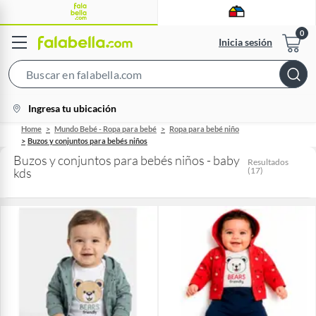
Inicia sesión
Search
Bar
location-
Ingresa tu ubicación
icon
Home
Mundo Bebé - Ropa para bebé
Ropa para bebé niño
Buzos y conjuntos para bebés niños
Buzos y conjuntos para bebés niños - baby
Resultados
kds
(
17
)