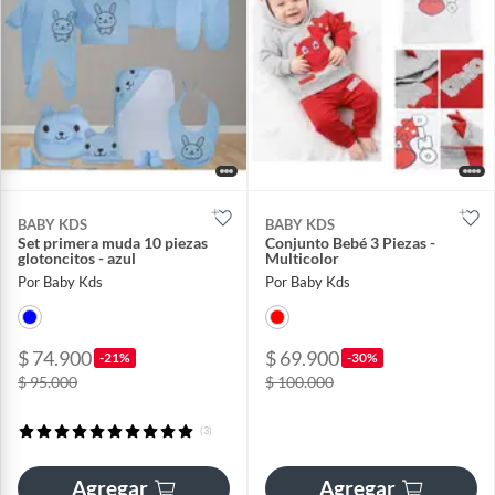
BABY KDS
BABY KDS
Set primera muda 10 piezas
Conjunto Bebé 3 Piezas -
glotoncitos - azul
Multicolor
Por Baby Kds
Por Baby Kds
$ 74.900
$ 69.900
-21%
-30%
$ 95.000
$ 100.000
(3)
Agregar
Agregar