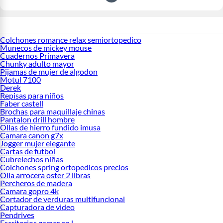
Colchones romance relax semiortopedico
Munecos de mickey mouse
Cuadernos Primavera
Chunky adulto mayor
Pijamas de mujer de algodon
Motul 7100
Derek
Repisas para niños
Faber castell
Brochas para maquillaje chinas
Pantalon drill hombre
Ollas de hierro fundido imusa
Camara canon g7x
Jogger mujer elegante
Cartas de futbol
Cubrelechos niñas
Colchones spring ortopedicos precios
Olla arrocera oster 2 libras
Percheros de madera
Camara gopro 4k
Cortador de verduras multifuncional
Capturadora de video
Pendrives
Escritorios gamer en l