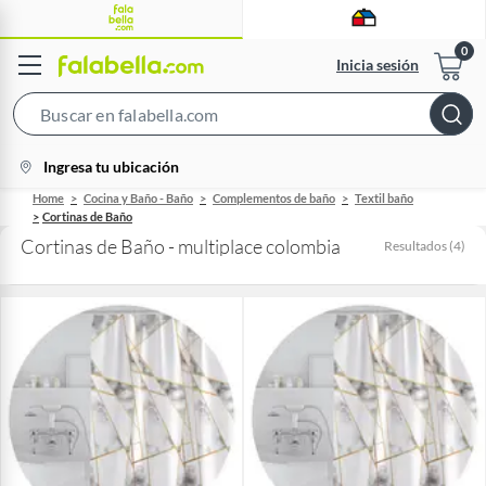
Inicia sesión
Search
Bar
location-
Ingresa tu ubicación
icon
Home
Cocina y Baño - Baño
Complementos de baño
Textil baño
Cortinas de Baño
Cortinas de Baño - multiplace colombia
Resultados
(
4
)