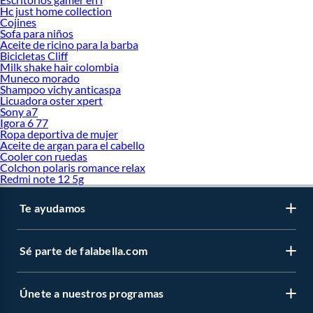
Hc just home collection
Cojines
Sofa para niños
Aceite de ricino para la barba
Bicicletas Cliff
Milk shake hair colombia
Muneco morado
Shampoo vichy anticaspa
Licuadora oster xpert
Sony a7
Igora 6 77
Ropa deportiva de mujer
Aceite de argan para el cabello
Cooler con ruedas
Colchon polaris romance relax
Redmi note 12 5g
Te ayudamos
Sé parte de falabella.com
Únete a nuestros programas