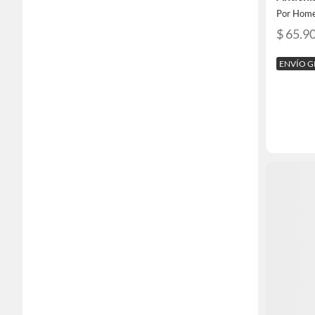
Por Home
$ 65.9
ENVÍO G