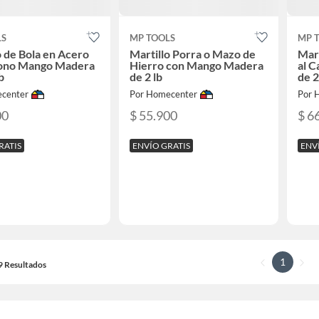
LS
MP TOOLS
MP 
o de Bola en Acero
Martillo Porra o Mazo de
Mart
bono Mango Madera
Hierro con Mango Madera
al 
b
de 2 lb
de 2
center
Por Homecenter
Por 
00
$ 55.900
$ 6
RATIS
ENVÍO GRATIS
ENV
1
19 Resultados