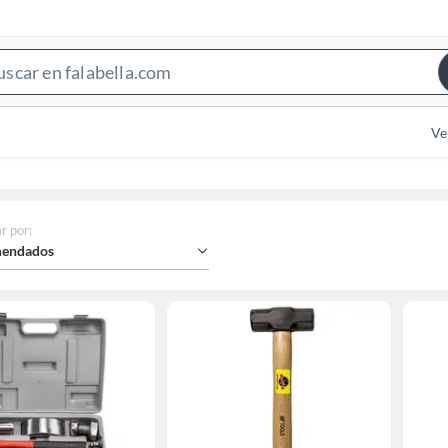
Search
Bar
Ve
r por
:
endados