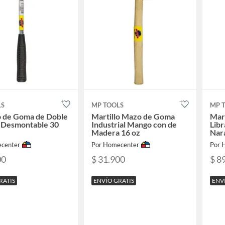
LS
MP TOOLS
MP 
o de Goma de Doble
Martillo Mazo de Goma
Mart
 Desmontable 30
Industrial Mango con de
Libr
Madera 16 oz
Nar
center
Por Homecenter
Por 
00
$ 31.900
$ 8
RATIS
ENVÍO GRATIS
ENV