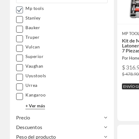
Mp tools
Stanley
Bauker
MP TOO
Truper
Kit de 
Latoner
Vulcan
7 Pieza
Superior
Por Home
Vaughan
$ 316.
$ 478.9
Uyustools
Urrea
ENVÍO G
Kangaroo
+ Ver más
Precio
Descuentos
Peso del producto