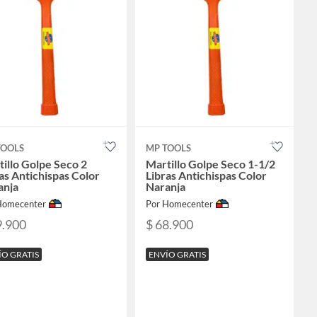
TOOLS
MP TOOLS
illo Golpe Seco 2
Martillo Golpe Seco 1-1/2
as Antichispas Color
Libras Antichispas Color
anja
Naranja
Homecenter
Por Homecenter
9.900
$ 68.900
ÍO GRATIS
ENVÍO GRATIS