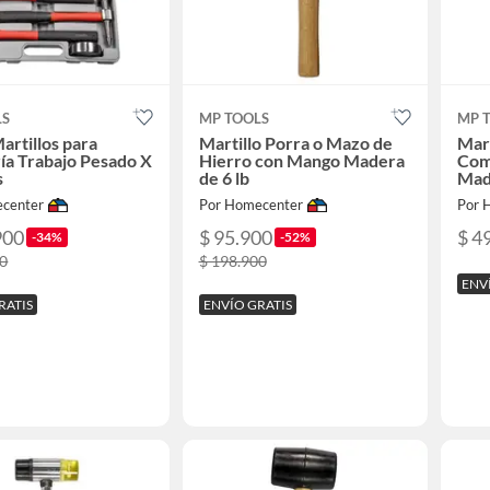
LS
MP TOOLS
MP 
Martillos para
Martillo Porra o Mazo de
Mart
ía Trabajo Pesado X
Hierro con Mango Madera
Com
s
de 6 lb
Mad
center
Por Homecenter
Por 
900
$ 95.900
$ 4
-34%
-52%
00
$ 198.900
ENV
RATIS
ENVÍO GRATIS