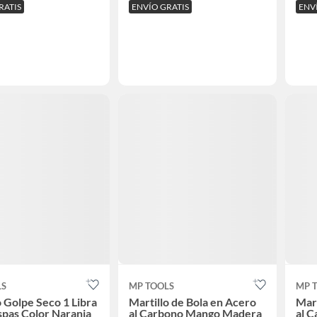
RATIS
ENVÍO GRATIS
ENV
LS
MP TOOLS
MP 
o Golpe Seco 1 Libra
Martillo de Bola en Acero
Mart
spas Color Naranja
al Carbono Mango Madera
al 