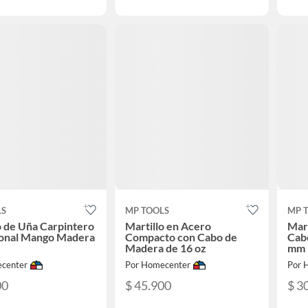
LS
MP TOOLS
MP 
o de Uña Carpintero
Martillo en Acero
Mar
ional Mango Madera
Compacto con Cabo de
Cab
Madera de 16 oz
mm
center
Por Homecenter
Por 
00
$ 45.900
$ 3