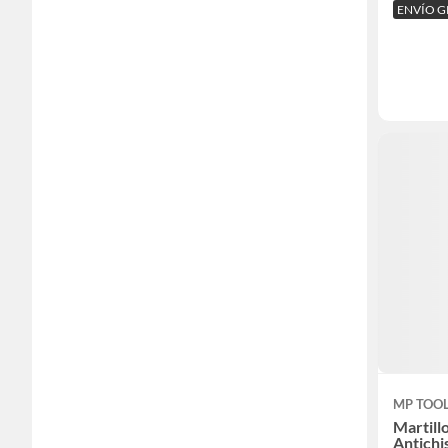
ENVÍO G
MP TOO
Martill
Antichi