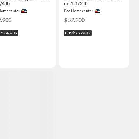
/4 lb
de 1-1/2 lb
Homecenter
Por Homecenter
2.900
$ 52.900
ÍO GRATIS
ENVÍO GRATIS