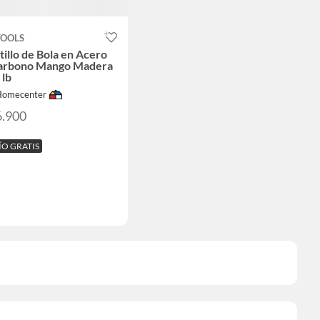
TOOLS
illo de Bola en Acero
Carbono Mango Madera
 lb
Homecenter
6.900
ÍO GRATIS