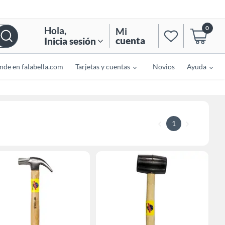
0
Hola
,
Mi
cuenta
Inicia sesión
nde en falabella.com
Tarjetas y cuentas
Novios
Ayuda
1