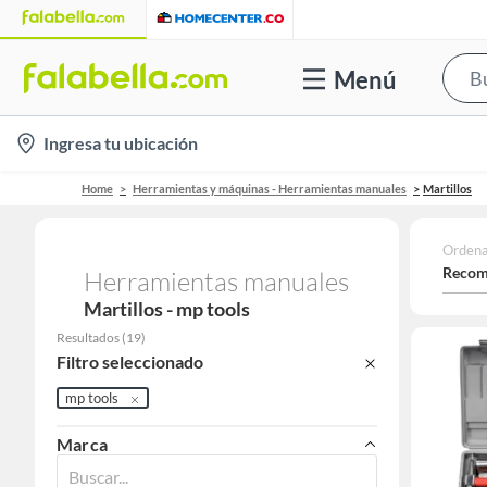
Menú
location-
Ingresa tu ubicación
icon
Home
Herramientas y máquinas - Herramientas manuales
Martillos
Ordena
Recom
Herramientas manuales
Martillos - mp tools
Resultados
(
19
)
Filtro seleccionado
mp tools
Marca