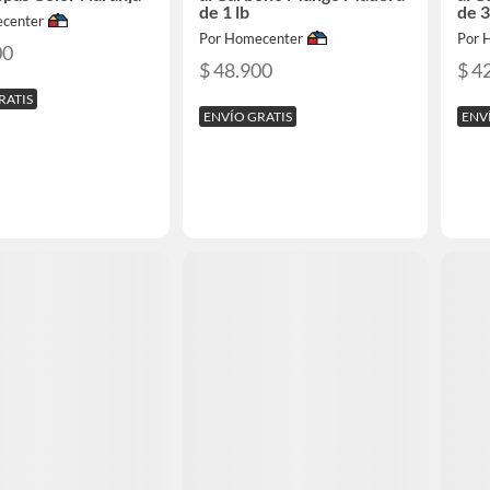
de 1 lb
de 3
center
Por Homecenter
Por 
00
$ 48.900
$ 4
RATIS
ENVÍO GRATIS
ENV