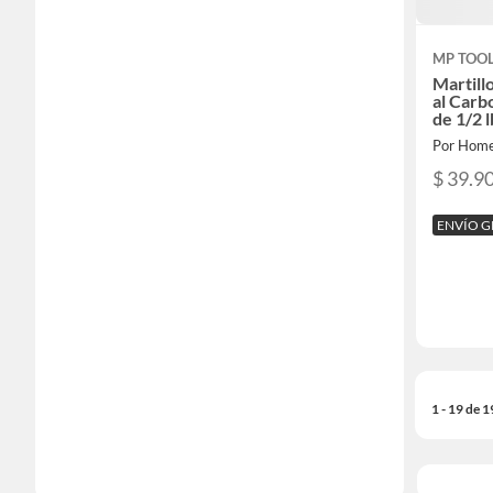
MP TOO
Martill
al Car
de 1/2 l
Por Home
$ 39.9
ENVÍO G
1 - 19 de 