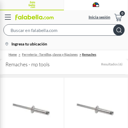
Inicia sesión
Search
Bar
location-
Ingresa tu ubicación
icon
Home
Ferretería - Tornillos, clavos y fijaciones
Remaches
Remaches - mp tools
Resultados
(
6
)