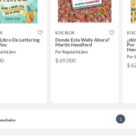
OK
B DE BLOK
B DE
 Libro De Lettering
Donde Esta Wally Ahora?
¿dón
ños
Martin Handford
Por 
Han
laUnLibro
Por RegalaUnLibro
00
$ 69.000
$ 6
1
 Resultados