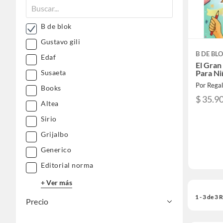
B de blok
Gustavo gili
B DE BL
Edaf
El Gran
Para Ni
Susaeta
Por Rega
Books
$ 35.9
Altea
Sirio
Grijalbo
Generico
Editorial norma
+ Ver más
1 - 3 de 3
Precio