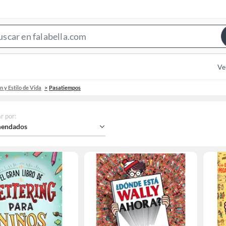
Search
Bar
Ve
 y Estilo de Vida
Pasatiempos
r por
:
endados