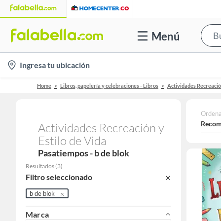
Menú
location-
Ingresa tu ubicación
icon
Home
Libros, papelería y celebraciones - Libros
Actividades Recreación
Ordena
Recom
Actividades Recreación y
Estilo de Vida
Pasatiempos - b de blok
Resultados
(
3
)
Filtro seleccionado
b de blok
Marca