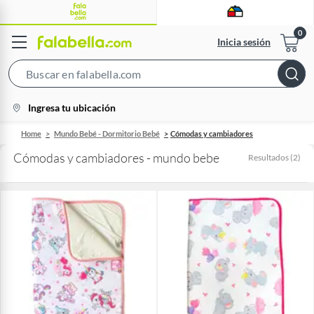
Inicia sesión
Search
Bar
location-
Ingresa tu ubicación
icon
Home
Mundo Bebé - Dormitorio Bebé
Cómodas y cambiadores
Cómodas y cambiadores - mundo bebe
Resultados
(
2
)