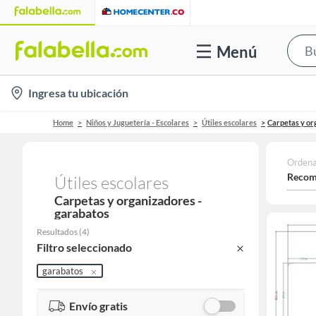
Menú
location-
Ingresa tu ubicación
icon
Home
Niños y Juguetería - Escolares
Útiles escolares
Carpetas y or
Ordena
Recom
Útiles escolares
Carpetas y organizadores -
garabatos
Resultados
(
4
)
Filtro seleccionado
garabatos
Envío gratis