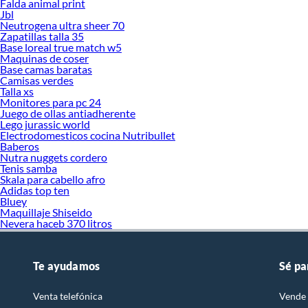
Falda animal print
Jbl
Neutrogena ultra sheer 70
Zapatillas talla 35
Base loreal true match w5
Maquinas de coser
Base camas baratas
Camisas verdes
Talla xs
Monitores para pc 24
Juego de ollas antiadherente
Lego jurassic world
Electrodomesticos cocina Nutribullet
Baberos
Nutra nuggets cordero
Tenis samba
Skala para cabello afro
Adidas top ten
Bluey
Maquillaje Shiseido
Nevera haceb 370 litros
Te ayudamos
Sé pa
Venta telefónica
Vende 