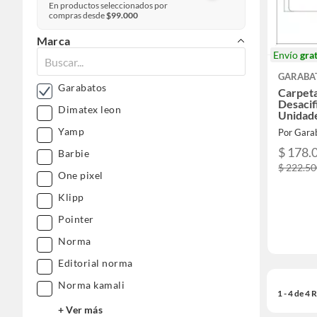
En productos seleccionados por
compras desde
$99.000
Marca
Envío
grat
GARABA
Garabatos
Carpeta
Desacif
Dimatex leon
Unidad
Yamp
Por Gara
$ 178.
Barbie
$ 222.5
One pixel
Klipp
Pointer
Norma
Editorial norma
Norma kamali
1 - 4 de 4
+ Ver más