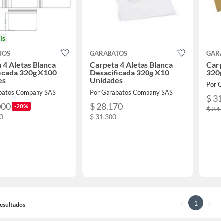
is
TOS
GARABATOS
GAR
 4 Aletas Blanca
Carpeta 4 Aletas Blanca
Carp
icada 320g X100
Desacificada 320g X10
320
es
Unidades
Por 
batos Company SAS
Por Garabatos Company SAS
$ 3
000
$ 28.170
-20%
$ 34
00
$ 31.300
1
 Resultados