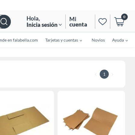
0
Hola
,
Mi
cuenta
Inicia sesión
nde en falabella.com
Tarjetas y cuentas
Novios
Ayuda
1