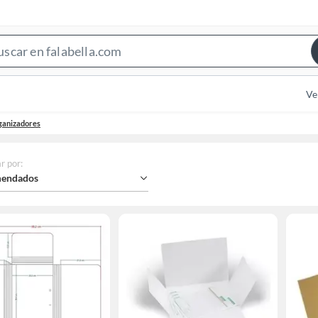
Search
Bar
Ve
ganizadores
r por
:
endados