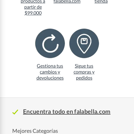
productos a
falabella.com
tienda
partir de
$99.000
Gestiona tus
Sigue tus
cambios y
compras y
devoluciones
pedidos
Encuentra todo en falabella.com
Mejores Categorías