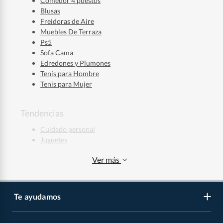
Comedor 4 puestos
Blusas
Freidoras de Aire
Muebles De Terraza
Ps5
Sofa Cama
Edredones y Plumones
Tenis para Hombre
Tenis para Mujer
Tendencias
Cuidado personal
Juguetes
Maquillaje
Ver más
Ropa deportiva
Jeans Hombre
Jeans Mujer
Regalos de Navidad
Te ayudamos
Regalos de Navidad para Niños
Regalos de Navidad para Mujeres