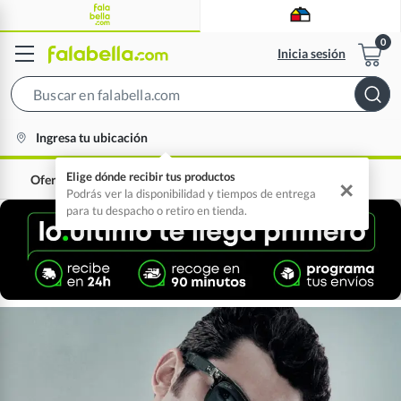
Inicia sesión
Search
Bar
location-
Ingresa tu ubicación
icon
Elige dónde recibir tus productos
Ofertas
0% interés
✕
Podrás ver la disponibilidad y tiempos de entrega
para tu despacho o retiro en tienda.