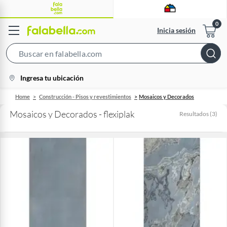
Inicia sesión
Search
Bar
location-
Ingresa tu ubicación
icon
Home
Construcción - Pisos y revestimientos
Mosaicos y Decorados
Mosaicos y Decorados - flexiplak
Resultados
(
3
)