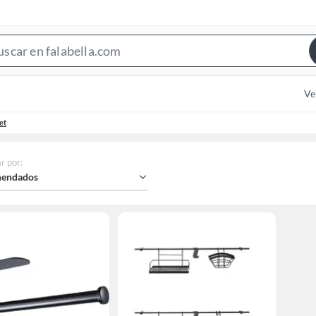
Search
Bar
Ve
et
r por
:
endados