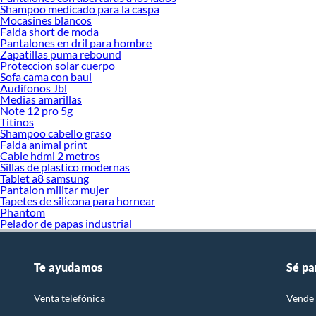
Shampoo medicado para la caspa
Mocasines blancos
Falda short de moda
Pantalones en dril para hombre
Zapatillas puma rebound
Proteccion solar cuerpo
Sofa cama con baul
Audifonos Jbl
Medias amarillas
Note 12 pro 5g
Titinos
Shampoo cabello graso
Falda animal print
Cable hdmi 2 metros
Sillas de plastico modernas
Tablet a8 samsung
Pantalon militar mujer
Tapetes de silicona para hornear
Phantom
Pelador de papas industrial
Te ayudamos
Sé pa
Venta telefónica
Vende 