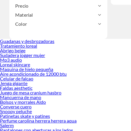
Precio
Material
Color
Guadanas y desbrozadoras
Tratamiento loreal
Abrigo beige
Sudadera jogger mujer
Mp3 audio
Loreal skincare
Maquina de hielo pequeña
Aire acondicionado de 12000 btu
Celular de falcao
Jenga gigante
Faldas aesthetic
Juego de mesa cranium hasbro
Mancuerna de mano
Bolsos y morrales Aldo
Converse cuero
Snoopy peluche
Patinetas skate y patines
Perfume carolina herrera herrera aqua
Salerm
Pantalones con aberturas a los lados