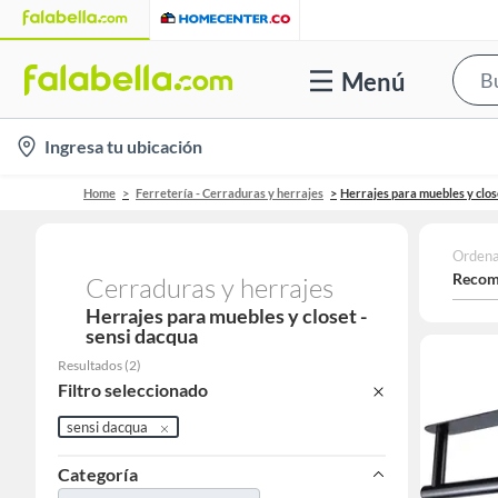
Menú
location-
Ingresa tu ubicación
icon
Home
Ferretería - Cerraduras y herrajes
Herrajes para muebles y clos
Ordena
Recom
Cerraduras y herrajes
Herrajes para muebles y closet -
sensi dacqua
Resultados
(
2
)
Filtro seleccionado
sensi dacqua
Categoría