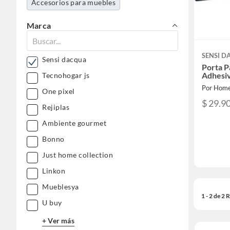
Accesorios para muebles
Marca
SENSI 
Sensi dacqua
Porta P
Adhesi
Tecnohogar js
Por Home
One pixel
$ 29.9
Rejiplas
Ambiente gourmet
Bonno
Just home collection
Linkon
Mueblesya
1 - 2 de 2
U buy
+ Ver más