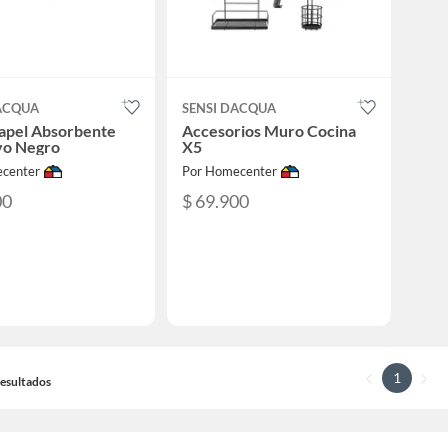
DACQUA
SENSI DACQUA
apel Absorbente
Accesorios Muro Cocina
vo Negro
X5
center
Por Homecenter
00
$ 69.900
1
 Resultados