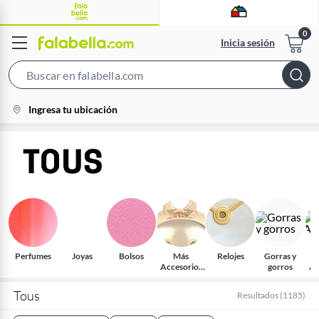
Inicia sesión
Search
Bar
location-
Ingresa tu ubicación
icon
Perfumes
Joyas
Bolsos
Más
Relojes
Gorras y
E
Accesorios
gorros
Ac
Moda
Tous
Resultados
(
1185
)