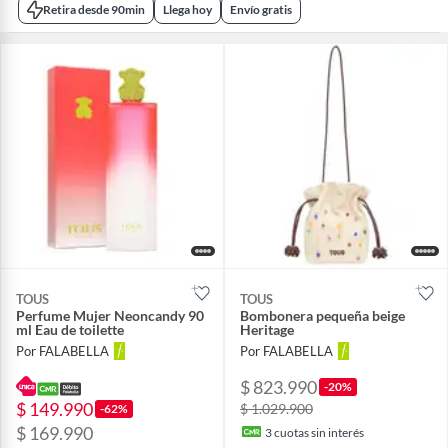
Retira desde 90min
Llega hoy
Envío gratis
TOUS
TOUS
Perfume Mujer Neoncandy 90
Bombonera pequeña beige
ml Eau de toilette
Heritage
Por FALABELLA
Por FALABELLA
$ 823.990
-20%
$ 149.990
$ 1.029.900
-62%
$ 169.990
3
cuotas sin interés