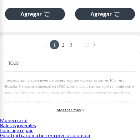
Agregar
Agregar
...
1
2
3
25
TOUS
Tous es una marca de joyería y accesorios de moda con origen en Manresa,
España. El negocio comenzó en 1920. La entidad de familia logró renombre en el
mundo de los detalles de lujo mediante la creación de piezas con forma de oso.
Los orfebres de la empresa trabajan con oro, con plata y con gemas de valor para
fabricar artículos de uso de día a día. El trabajo de los talleres une técnicas de
Mostrar más
tradición con estilos de vanguardia para acercar la joyería a mujeres de hoy.
Muneco azul
En la actualidad, la firma cruza fronteras con locales de venta de carteras, relojes
Baletas juveniles
y perfumes. Al comprar creaciones de Tous, las personas adquieren
Isdin age repair
Good girl carolina herrera precio colombia
complementos de calidad y de estética de ternura que transmiten la esencia de