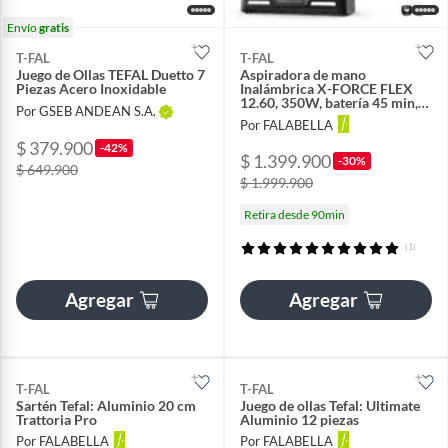
Envío
gratis
T-FAL
T-FAL
Juego de Ollas TEFAL Duetto 7
Aspiradora de mano
Piezas Acero Inoxidable
Inalámbrica X-FORCE FLEX
12.60, 350W, batería 45 min,
Por GSEB ANDEAN S.A.
accesorio mascota
Por FALABELLA
$ 379.900
-42%
$ 1.399.900
-30%
$ 649.900
$ 1.999.900
Retira desde 90min
(1)
Agregar
Agregar
T-FAL
T-FAL
Sartén Tefal: Aluminio 20 cm
Juego de ollas Tefal: Ultimate
Trattoria Pro
Aluminio 12 piezas
Por FALABELLA
Por FALABELLA