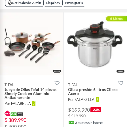
Retira desde 90min
Llega hoy
Envío gratis
T-FAL
T-FAL
Juego de Ollas Tefal 14 piezas
Olla a presión 6 litros Clipso
Simply Cook en Aluminio
Acero
Antiadherente
Por FALABELLA
Por FALABELLA
$ 399.990
-23%
$ 519.990
$ 389.990
3
cuotas sin interés
$ 409.990