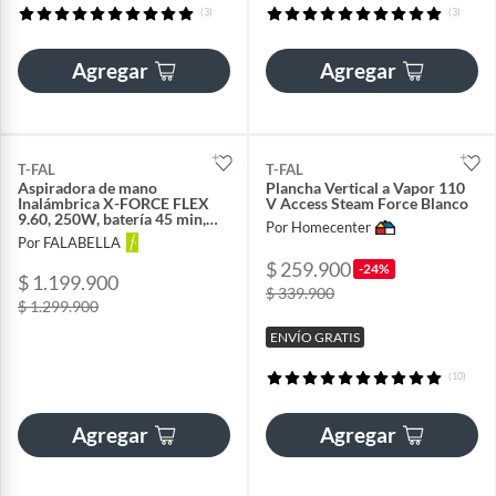
(3)
(3)
Agregar
Agregar
T-FAL
T-FAL
Aspiradora de mano
Plancha Vertical a Vapor 110
Inalámbrica X-FORCE FLEX
V Access Steam Force Blanco
9.60, 250W, batería 45 min,
Por Homecenter
accesorio mascota
Por FALABELLA
$ 259.900
-24%
$ 1.199.900
$ 339.900
$ 1.299.900
ENVÍO GRATIS
(10)
Agregar
Agregar