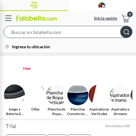
Inicia sesión
Search
Bar
location-
Ingresa tu ubicación
icon
Juego y
Ollas
Plancha de
Planchas
Aspiradoras
Aspiradora
Bateria de
Ropa
Convenciona
Verticales
de mano
cocina
Verticales
les
T-fal
Resultados
(
48
)