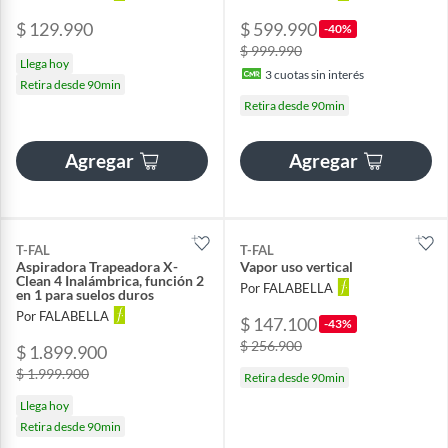
$ 129.990
$ 599.990
-40%
$ 999.990
Llega hoy
3
cuotas sin interés
Retira desde 90min
Retira desde 90min
Agregar
Agregar
T-FAL
T-FAL
Aspiradora Trapeadora X-
Vapor uso vertical
Clean 4 Inalámbrica, función 2
Por FALABELLA
en 1 para suelos duros
Por FALABELLA
$ 147.100
-43%
$ 256.900
$ 1.899.900
$ 1.999.900
Retira desde 90min
Llega hoy
Retira desde 90min