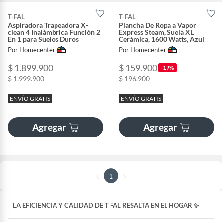
T-FAL
T-FAL
Aspiradora Trapeadora X-
Plancha De Ropa a Vapor
clean 4 Inalámbrica Función 2
Express Steam, Suela XL
En 1 para Suelos Duros
Cerámica, 1600 Watts, Azul
Por Homecenter
Por Homecenter
$ 1.899.900
$ 159.900
-19%
$ 1.999.900
$ 196.900
ENVÍO GRATIS
ENVÍO GRATIS
Agregar
Agregar
1
LA EFICIENCIA Y CALIDAD DE
T FAL
RESALTA EN EL HOGAR ✨