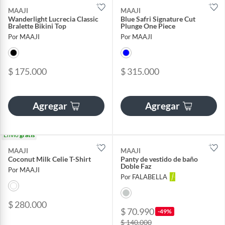
MAAJI
MAAJI
Wanderlight Lucrecia Classic
Blue Safri Signature Cut
Bralette Bikini Top
Plunge One Piece
Por MAAJI
Por MAAJI
$ 175.000
$ 315.000
Agregar
Agregar
Envío
gratis
MAAJI
MAAJI
Coconut Milk Celie T-Shirt
Panty de vestido de baño
Doble Faz
Por MAAJI
Por FALABELLA
$ 280.000
$ 70.990
-49%
$ 140.000