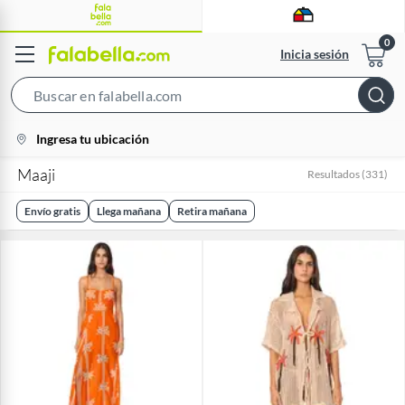
Inicia sesión
Search
Bar
location-
Ingresa tu ubicación
icon
Maaji
Resultados
(
331
)
Envío gratis
Llega mañana
Retira mañana