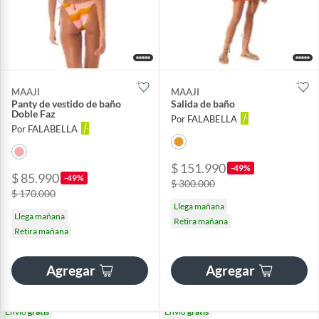
MAAJI
MAAJI
Panty de vestido de baño
Salida de baño
Doble Faz
Por FALABELLA
Por FALABELLA
$ 151.990
-49%
$ 85.990
-49%
$ 300.000
$ 170.000
Llega mañana
Llega mañana
Retira mañana
Retira mañana
Agregar
Agregar
Envío
gratis
Envío
gratis