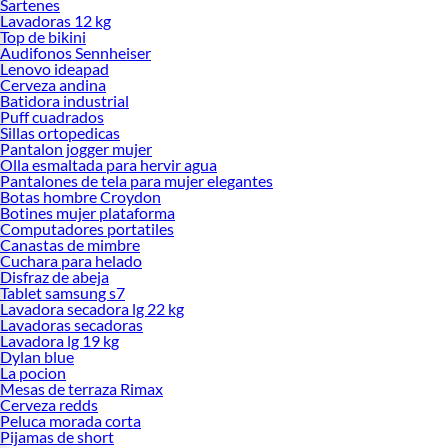
Sartenes
Lavadoras 12 kg
Top de bikini
Audifonos Sennheiser
Lenovo ideapad
Cerveza andina
Batidora industrial
Puff cuadrados
Sillas ortopedicas
Pantalon jogger mujer
Olla esmaltada para hervir agua
Pantalones de tela para mujer elegantes
Botas hombre Croydon
Botines mujer plataforma
Computadores portatiles
Canastas de mimbre
Cuchara para helado
Disfraz de abeja
Tablet samsung s7
Lavadora secadora lg 22 kg
Lavadoras secadoras
Lavadora lg 19 kg
Dylan blue
La pocion
Mesas de terraza Rimax
Cerveza redds
Peluca morada corta
Pijamas de short