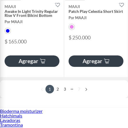
MAAJI
MAAJI
Awake In Light Trinity Regular
Patch Play Celestia Short Skirt
Rise V Front Bikini Bottom
Por MAAJI
Por MAAJI
$ 250.000
$ 165.000
Agregar
Agregar
...
1
2
3
7
Bioderma moisturizer
Hatchimals
Lavadoras
Tramontina