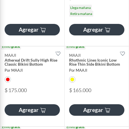
Llega mañana
Retira mañana
Agregar
Agregar
Envío
gratis
Envío
gratis
MAAJI
MAAJI
Athereal Drift Sully High Rise
Rhythmic Lines Iconic Low
Classic Bikini Bottom
Rise Thin Side Bikini Bottom
Por MAAJI
Por MAAJI
$ 175.000
$ 165.000
Agregar
Agregar
Envío
gratis
Envío
gratis